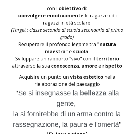
con l'
obiettivo
di:
coinvolgere
emotivamente
le ragazze ed i
ragazzi in età scolare
(Target : classe seconda di scuola secondaria di primo
grado)
Recuperare il profondo legame tra
"natura
maestra"
e
scuola
S
viluppare un rapporto "vivo" con il
territorio
attraverso la sua
conoscenza
,
amore
e
rispetto
Acquisire un punto un
vista estetico
nella
rielaborazione del paesaggio
"
Se si insegnasse la
bellezza
alla
gente,
la si fornirebbe di un'arma contro la
rassegnazione, la paura e l'omertà
"